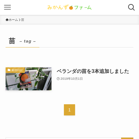
ホーム
苗
苗
– tag –
ベランダの苗を3本追加しました
栽培日記
2019年10月1日
1